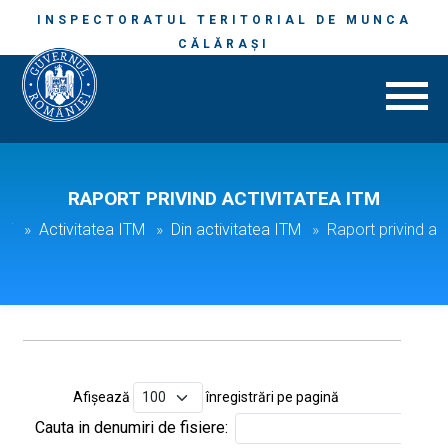
INSPECTORATUL TERITORIAL DE MUNCA
CĂLĂRAŞI
RAPORT PRIVIND ACTIVITATEA ITM
şi
Activitatea ITM
Din activitatea ITM
Raport privind ac
Afișează
înregistrări pe pagină
Cauta in denumiri de fisiere: