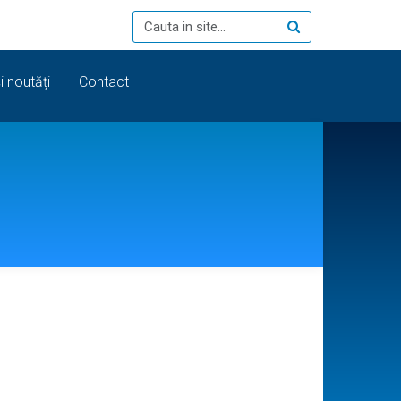
i noutăți
Contact