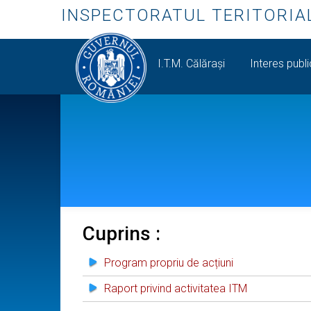
INSPECTORATUL TERITORIA
I.T.M. Călăraşi
Interes publ
Cuprins :
Program propriu de acțiuni
Raport privind activitatea ITM