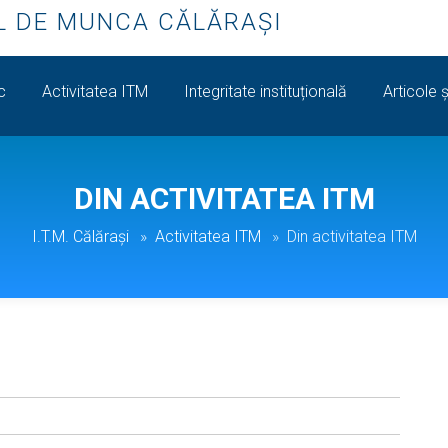
L DE MUNCA CĂLĂRAŞI
ic
Activitatea ITM
Integritate instituțională
Articole ș
DIN ACTIVITATEA ITM
I.T.M. Călăraşi
Activitatea ITM
Din activitatea ITM