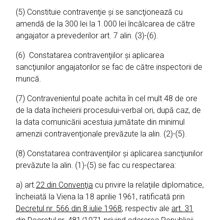
(5) Constituie contravenţie şi se sancţionează cu
amendă de la 300 lei la 1.000 lei încălcarea de către
angajator a prevederilor art. 7 alin. (3)-(6).
(6) Constatarea contravenţiilor şi aplicarea
sancţiunilor angajatorilor se fac de către inspectorii de
muncă.
(7) Contravenientul poate achita în cel mult 48 de ore
de la data încheierii procesului-verbal ori, după caz, de
la data comunicării acestuia jumătate din minimul
amenzii contravenţionale prevăzute la alin. (2)-(5).
(8) Constatarea contravenţiilor şi aplicarea sancţiunilor
prevăzute la alin. (1)-(5) se fac cu respectarea:
a) art.
22 din Convenţia
cu privire la relaţiile diplomatice,
încheiată la Viena la 18 aprilie 1961, ratificată prin
Decretul nr. 566 din 8 iulie 1968
, respectiv ale
art. 31