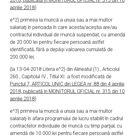
2018, publicată în MONITORUL OFICIAL nr. 315 din 10
aprilie 2018
)
e^2) primirea la muncă a unuia sau a mai multor
salariaţi în perioada în care acesta/aceştia are/au
contractul individual de muncă suspendat, cu amendă
de 20.000 lei pentru fiecare persoană astfel
identificată, fără a depăşi valoarea cumulată de
200.000 lei;
(la 13-04-2018 Litera e^2) din Alineatul (1) , Articolul
260 , Capitolul IV , Titlul XI a fost modificată de
Punctul 7, ARTICOL UNIC din LEGEA nr. 88 din 4 aprilie
2018, publicată în MONITORUL OFICIAL nr. 315 din 10
aprilie 2018
)
e^3) primirea la muncă a unuia sau a mai multor
salariaţi în afara programului de lucru stabilit în cadrul
contractelor individuale de muncă cu timp parţial, cu
amendă de 10.000 lei pentru fiecare persoană astfel