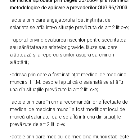
de muncă aprobată prin Legea 25/2004 şi a Normelor
metodologice de aplicare a prevederilor OUG 96/2003.
-actele prin care angajatorul a fost înştiinţat de
salariata se află într-o situaţie prevăzută de art.2 lit.c-e;
-raportul privind evaluarea riscurilor pentru securitatea
sau sănătatea salariatelor gravide, lăuze sau care
alăptează şi a repercursiunilor asupra sarcinii ori
alăptării ;
-adresa prin care a fost înstiinţat medical de medicina
muncii si I.T.M. despre faptul că o salariată se află îtr-
una din situaţiile prevăzute la art.2 lit. c-e;
-actele prin care în urma recomandărilor effectuate de
medical de medicina muncii a fost modificat locul de
muncă al salariatei care se află într-una din situaţiile
prevăzute de art.2 lit. c-e;
-actele prin care medicul de medicina muncii stabileşte