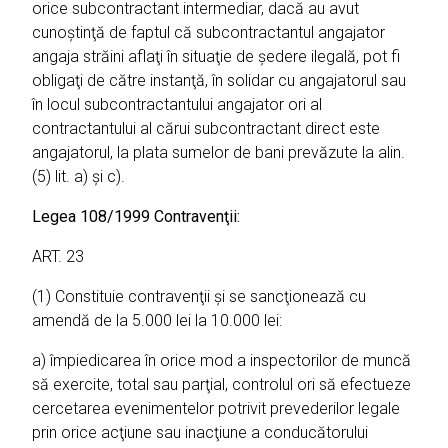
orice subcontractant intermediar, dacă au avut
cunoştinţă de faptul că subcontractantul angajator
angaja străini aflaţi în situaţie de şedere ilegală, pot fi
obligaţi de către instanţă, în solidar cu angajatorul sau
în locul subcontractantului angajator ori al
contractantului al cărui subcontractant direct este
angajatorul, la plata sumelor de bani prevăzute la alin.
(5) lit. a) şi c).
Legea 108/1999 Contravenţii:
ART. 23
(1) Constituie contravenţii şi se sancţionează cu
amendă de la 5.000 lei la 10.000 lei:
a) împiedicarea în orice mod a inspectorilor de muncă
să exercite, total sau parţial, controlul ori să efectueze
cercetarea evenimentelor potrivit prevederilor legale
prin orice acţiune sau inacţiune a conducătorului