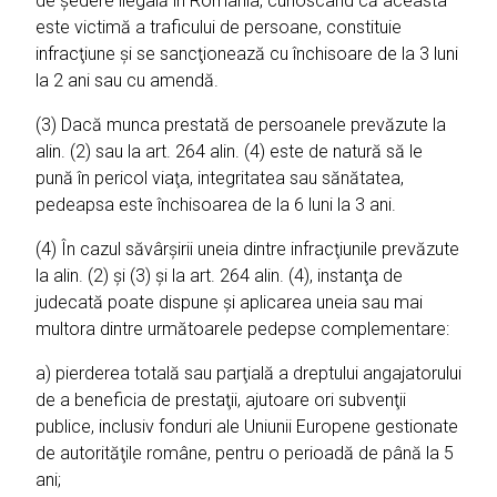
de şedere ilegală în România, cunoscând că aceasta
este victimă a traficului de persoane, constituie
infracţiune şi se sancţionează cu închisoare de la 3 luni
la 2 ani sau cu amendă.
(3) Dacă munca prestată de persoanele prevăzute la
alin. (2) sau la art. 264 alin. (4) este de natură să le
pună în pericol viaţa, integritatea sau sănătatea,
pedeapsa este închisoarea de la 6 luni la 3 ani.
(4) În cazul săvârşirii uneia dintre infracţiunile prevăzute
la alin. (2) şi (3) şi la art. 264 alin. (4), instanţa de
judecată poate dispune şi aplicarea uneia sau mai
multora dintre următoarele pedepse complementare:
a) pierderea totală sau parţială a dreptului angajatorului
de a beneficia de prestaţii, ajutoare ori subvenţii
publice, inclusiv fonduri ale Uniunii Europene gestionate
de autorităţile române, pentru o perioadă de până la 5
ani;