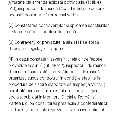
jumătate din amenda aplicată potrivit alin. (1) lit. e)-
e^3), inspectorul de muncă făcând menţiune despre
această posibilitate în procesul-verbal.
(2) Constatarea contravenţiilor şi aplicarea sancţiunilor
se fac de către inspectorii de muncă.
(3) Contravenţiilor prevăzute la alin. (1) li se aplică
dispoziţiile legislaţiei în vigoare.
(4) În cazul constatării săvârşirii uneia dintre faptele
prevăzute la alin. (1) lit. e)-e^2), inspectorul de muncă
dispune măsura sistării activităţii locului de muncă
organizat, supus controlului, în condiţiile stabilite în
procedura de sistare elaborată de Inspecţia Muncii şi
aprobată prin ordin al ministrului muncii şi justiţiei
sociale, publicat în Monitorul Oficial al României,
Partea I, după consultarea prealabilă a confederaţiilor
sindicale şi patronale reprezentative la nivel naţional.