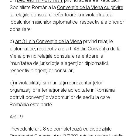
din
Decretul nr. 481/1971
privind aderarea Republicii
Socialiste România la
Convenţia de la Viena cu privire
la relaţiile consulare
, referitoare la inviolabilitatea
localurilor misiunilor diplomatice, respectiv ale oficiilor
consulare;
b)
art.31 din Convenţia de la Viena
privind relaţiile
diplomatice, respectiv ale
art. 43 din Convenţia
de la
Viena privind relaţiile consulare referitoare la
imunitatea de jurisdicţie a agenţilor diplomatici,
respectiv a agenţilor consulari;
c) inviolabilităţii şi imunităţii reprezentanţelor
organizaţiilor internaţionale acreditate în România
potrivit convenţiilor/acordurilor de sediu la care
România este parte.
ART. 9
Prevederile art. 8 se completează cu dispoziţiile