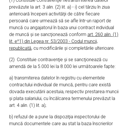
(1) Constituie contravenţie netransmiterea datelor
prevăzute la art. 3 alin. (2) lit. a) - i) cel târziu în ziua
anterioară începerii activităţii de către fiecare
persoană care urmează să se afle într-un raport de
muncă cu angajatorul în baza unui contract individual
de muncă şi se sancţionează conform
art. 260 alin. (1)
lit. e^1) din Legea nr. 53/2003 - Codul muncii,
republicată
, cu modificările şi completările ulterioare.
(2) Constituie contravenţie şi se sancţionează cu
amendă de la 5.000 lei la 8.000 lei următoarele fapte:
a) transmiterea datelor în registru cu elementele
contractului individual de muncă, pentru care există
dovada executării acestuia, respectiv prestarea muncii
şi plata salariului, cu încălcarea termenului prevăzut la
art. 4 alin. (1) lit. a);
b) refuzul de a pune la dispoziţia inspectorului de
muncă documentele care au stat la baza înscrierilor