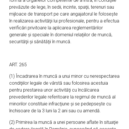
formă a organelor competente de a intra, în condiţiile
prevăzute de lege, în sedii, incinte, spaţii, terenuri sau
mijloace de transport pe care angajatorul le foloseşte
în realizarea activităţii lui profesionale, pentru a efectua
verificări privitoare la aplicarea reglementărilor
generale şi speciale în domeniul relaţiilor de muncă,
securităţii şi sănătăţii în muncă.
ART. 265
(1) Încadrarea în muncă a unui minor cu nerespectarea
condiţiilor legale de vârstă sau folosirea acestuia
pentru prestarea unor activităţi cu încălcarea
prevederilor legale referitoare la regimul de muncă al
minorilor constituie infracţiune şi se pedepseşte cu
închisoare de la 3 luni la 2 ani sau cu amendă.
(2) Primirea la muncă a unei persoane aflate în situaţie