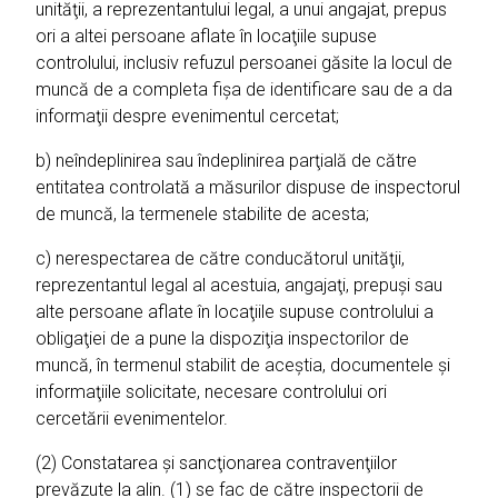
unităţii, a reprezentantului legal, a unui angajat, prepus
ori a altei persoane aflate în locaţiile supuse
controlului, inclusiv refuzul persoanei găsite la locul de
muncă de a completa fişa de identificare sau de a da
informaţii despre evenimentul cercetat;
b) neîndeplinirea sau îndeplinirea parţială de către
entitatea controlată a măsurilor dispuse de inspectorul
de muncă, la termenele stabilite de acesta;
c) nerespectarea de către conducătorul unităţii,
reprezentantul legal al acestuia, angajaţi, prepuşi sau
alte persoane aflate în locaţiile supuse controlului a
obligaţiei de a pune la dispoziţia inspectorilor de
muncă, în termenul stabilit de aceştia, documentele şi
informaţiile solicitate, necesare controlului ori
cercetării evenimentelor.
(2) Constatarea şi sancţionarea contravenţiilor
prevăzute la alin. (1) se fac de către inspectorii de