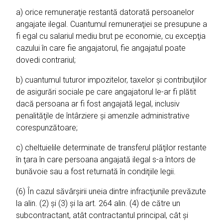
a) orice remuneraţie restantă datorată persoanelor
angajate ilegal. Cuantumul remuneraţiei se presupune a
fi egal cu salariul mediu brut pe economie, cu excepţia
cazului în care fie angajatorul, fie angajatul poate
dovedi contrariul;
b) cuantumul tuturor impozitelor, taxelor şi contribuţiilor
de asigurări sociale pe care angajatorul le-ar fi plătit
dacă persoana ar fi fost angajată legal, inclusiv
penalităţile de întârziere şi amenzile administrative
corespunzătoare;
c) cheltuielile determinate de transferul plăţilor restante
în ţara în care persoana angajată ilegal s-a întors de
bunăvoie sau a fost returnată în condiţiile legii.
(6) În cazul săvârşirii uneia dintre infracţiunile prevăzute
la alin. (2) şi (3) şi la art. 264 alin. (4) de către un
subcontractant, atât contractantul principal, cât şi