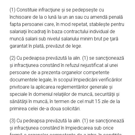
(1) Constituie infracţiune şi se pedepseşte cu
închisoare de la o lună la un an sau cu amendă penală
fapta persoanei care, în mod repetat, stabileşte pentru
salariaţii încadraţi în baza contractului individual de
muncă salarii sub nivelul salariului minim brut pe ţară
garantat în plată, prevăzut de lege.
(2) Cu pedeapsa prevăzută la alin. (1) se sancţionează
şi infracţiunea constând în refuzul nejustificat al unei
persoane de a prezenta organelor competente
documentele legale, în scopul împiedicării verificărilor
privitoare la aplicarea reglementărilor generale şi
speciale în domeniul relaţiilor de muncă, securităţii şi
sănătăţii în muncă, în termen de cel mult 15 zile de la
primirea celei de-a doua solicitări.
(3) Cu pedeapsa prevăzută la alin. (1) se sancţionează
şi infracţiunea constând în împiedicarea sub orice