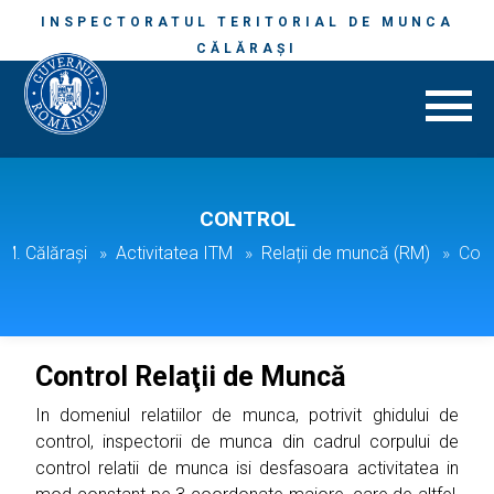
INSPECTORATUL TERITORIAL DE MUNCA
CĂLĂRAŞI
CONTROL
T.M. Călăraşi
Activitatea ITM
Relații de muncă (RM)
Cont
Control Relaţii de Muncă
In domeniul relatiilor de munca, potrivit ghidului de
control, inspectorii de munca din cadrul corpului de
control relatii de munca isi desfasoara activitatea in