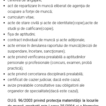
cererea de angajare;
act de repartizare în muncă eliberat de agenţia de
ocupare a forţei de muncă;
curriculum vitae;
acte de stare civilă şi acte de identitate(copie),acte de
studii şi de calificare(copie);
fişa de aptitudini;
contract individual de muncă şi acte adiţionale;
acte emise în derularea raportului de muncă(decizii de
suspendare, încetare, sancţionare);
acte privind verificarea prealabilă a aptitudinilor
personale şi profesionale (concurs, examen, probă
practică);
acte privind cercetarea disciplinară prealabilă;
certificat de cazier judiciar, dacă este cazul;
avize prealabile consultative sau obligatorii ale
organelor de specialitate(dacă este cazul);
O.U.G. 96/2003 privind protecţia maternităţii la locurile