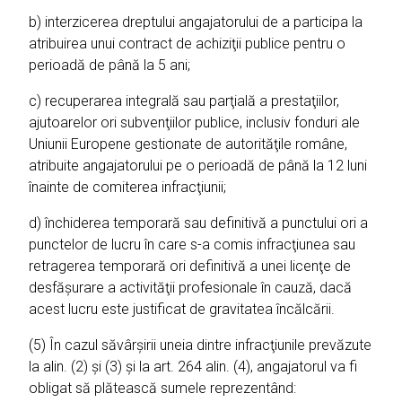
b) interzicerea dreptului angajatorului de a participa la
atribuirea unui contract de achiziţii publice pentru o
perioadă de până la 5 ani;
c) recuperarea integrală sau parţială a prestaţiilor,
ajutoarelor ori subvenţiilor publice, inclusiv fonduri ale
Uniunii Europene gestionate de autorităţile române,
atribuite angajatorului pe o perioadă de până la 12 luni
înainte de comiterea infracţiunii;
d) închiderea temporară sau definitivă a punctului ori a
punctelor de lucru în care s-a comis infracţiunea sau
retragerea temporară ori definitivă a unei licenţe de
desfăşurare a activităţii profesionale în cauză, dacă
acest lucru este justificat de gravitatea încălcării.
(5) În cazul săvârşirii uneia dintre infracţiunile prevăzute
la alin. (2) şi (3) şi la art. 264 alin. (4), angajatorul va fi
obligat să plătească sumele reprezentând: