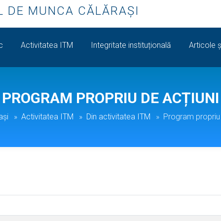
L DE MUNCA CĂLĂRAŞI
ic
Activitatea ITM
Integritate instituțională
Articole ș
PROGRAM PROPRIU DE ACȚIUNI
aşi
Activitatea ITM
Din activitatea ITM
Program propriu 