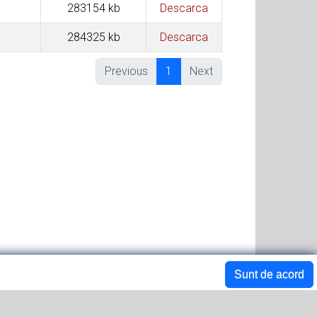
283154 kb
Descarca
284325 kb
Descarca
Previous
1
Next
Sunt de acord