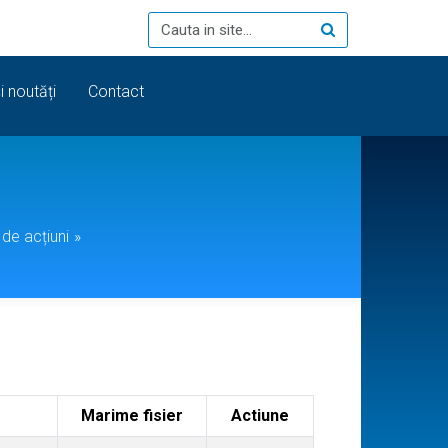
i noutăți
Contact
de acțiuni
»
Marime fisier
Actiune