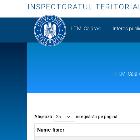
INSPECTORATUL TERITORIA
I.T.M. Călăraşi
Interes publ
I.T.M. Călăr
Afișează
înregistrări pe pagină
Nume fisier