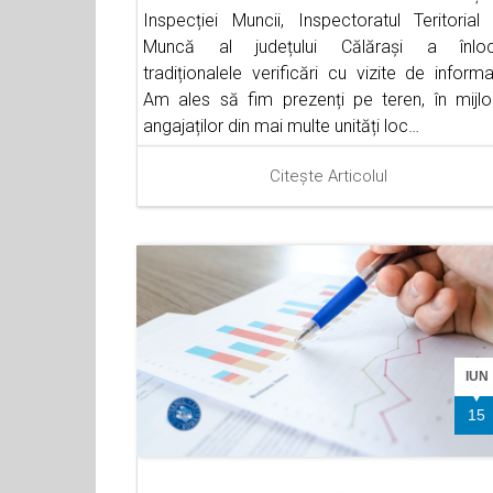
Inspecției Muncii, Inspectoratul Teritorial
Muncă al județului Călărași a înloc
tradiționalele verificări cu vizite de informa
Am ales să fim prezenți pe teren, în mijlo
angajaților din mai multe unități loc…
Citește Articolul
IUN
15