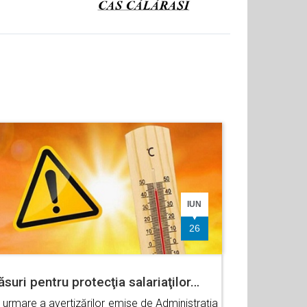
IUN
26
suri pentru protecţia salariaţilor…
 urmare a avertizărilor emise de Administraţia