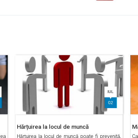
IUL
02
Hărțuirea la locul de muncă
Mă
rea
Hărțuirea la locul de muncă poate fi prevenită,
Ca