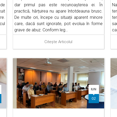
 de
dar primul pas este recunoașterea ei. În
Na
uit
practică, hărțuirea nu apare întotdeauna brusc.
te
re.
De multe ori, începe cu situații aparent minore
te
cul
care, dacă sunt ignorate, pot evolua în forme
sa
grave de abuz. Conform leg…
ca
Citește Articolul
IUN
02