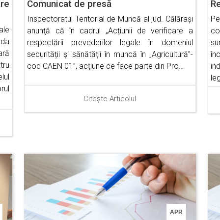
re
Comunicat de presă
Re
Inspectoratul Teritorial de Muncă al jud. Călăraşi
Pe
ale
anunţă că în cadrul „Acțiunii de verificare a
co
ada
respectării prevederilor legale în domeniul
su
ară
securității și sănătății în muncă în „Agricultură”-
în
tru
cod CAEN 01”, acțiune ce face parte din Pro…
in
lul
le
rul
Citește Articolul
APR