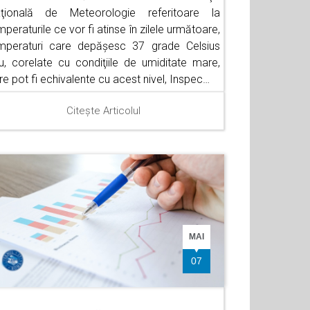
ţională de Meteorologie referitoare la
mperaturile ce vor fi atinse în zilele următoare,
mperaturi care depăşesc 37 grade Celsius
u, corelate cu condiţiile de umiditate mare,
re pot fi echivalente cu acest nivel, Inspec…
Citește Articolul
MAI
07