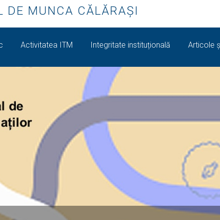
L DE MUNCA CĂLĂRAŞI
ic
Activitatea ITM
Integritate instituțională
Articole ș