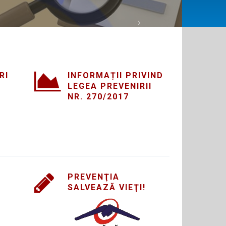
SECURITATE ȘI SĂN
Next
RI
INFORMAȚII PRIVIND
LEGEA PREVENIRII
NR. 270/2017
PREVENŢIA
SALVEAZĂ VIEŢI!