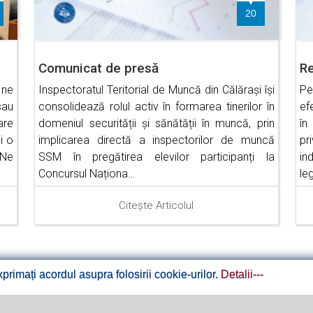
20
Comunicat de presă
Re
 ne
Inspectoratul Teritorial de Muncă din Călărași își
Pe
sau
consolidează rolul activ în formarea tinerilor în
ef
are
domeniul securității și sănătății în muncă, prin
în
i o
implicarea directă a inspectorilor de muncă
pr
 Ne
SSM în pregătirea elevilor participanți la
in
Concursul Naționa…
le
Citește Articolul
rimați acordul asupra folosirii cookie-urilor.
Detalii---